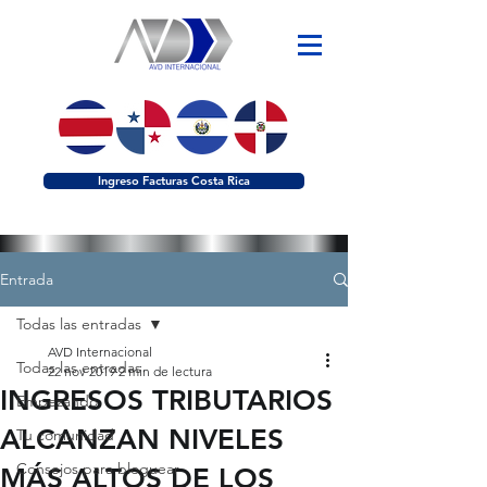
Ingreso Facturas Costa Rica
Entrada
Todas las entradas
AVD Internacional
Todas las entradas
22 nov 2019
2 min de lectura
INGRESOS TRIBUTARIOS
Empezando
ALCANZAN NIVELES
Tu comunidad
Consejos para bloguear
MÁS ALTOS DE LOS