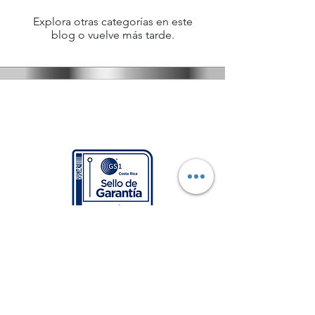
Explora otras categorías en este
blog o vuelve más tarde.
CONTACTO
USUARIOS
Login
Servicio al Cliente
Contáctenos
PRIMER proveedor de
factura electrónica
validado en Costa Rica con
el sello de garantía GS1
para la versión 4.4 de la