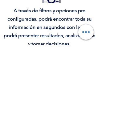
A través de filtros y opciones pre
configuradas, podrá encontrar toda su
información en segundos con la que
podrá presentar resultados, analizar datos
y tomar decisiones.
Con el objetivo de proteger su
información contable, la plataforma le
permite determinar perfiles para el
acceso y manejo de la información sin
necesidad de configuración avanzada.
Construya, genere y programe sus
propios reportes, tabulares y